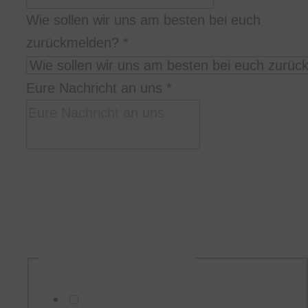
Wie sollen wir uns am besten bei euch
zurückmelden?
*
Eure Nachricht an uns
*
Bitte schreibt uns in welcher Stadt/Location,
zu welcher Uhrzeit und wie lange ihr uns
braucht, was ihr euch so vorstellt, und
wieviele Personen ihr seid.
DSGVO-Einverständnis
*
Ich willige ein, dass diese Website