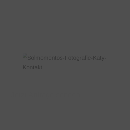
Jetzt Anfrage senden
Habt ihr noch Fragen, möchtet ihr ein Fotoshooting
buchen oder einen Gutschein verschenken? Ihr
erreicht uns jederzeit bequem telefonisch, per