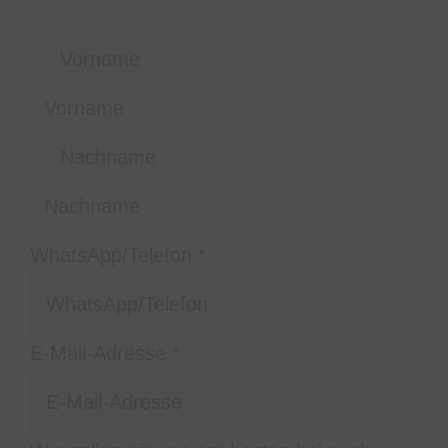
Vorname
Nachname
WhatsApp/Telefon
*
Eure
E-Mail-Adresse
*
am
zurückmelden?