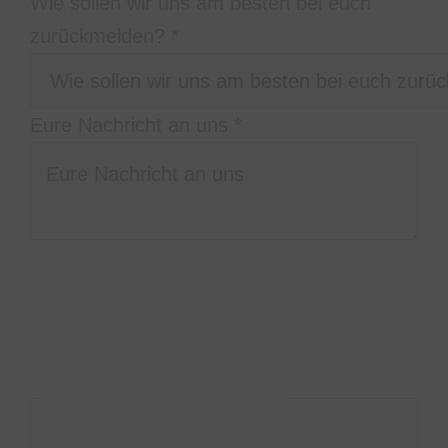
Wie sollen wir uns am besten bei euch
zurückmelden?
*
Eure Nachricht an uns
*
Bitte schreibt uns in welcher
Stadt/Location, zu welcher Uhrzeit und wie
lange ihr uns braucht, was ihr euch so
vorstellt, und wieviele Personen ihr seid.
DSGVO-Einverständnis
*