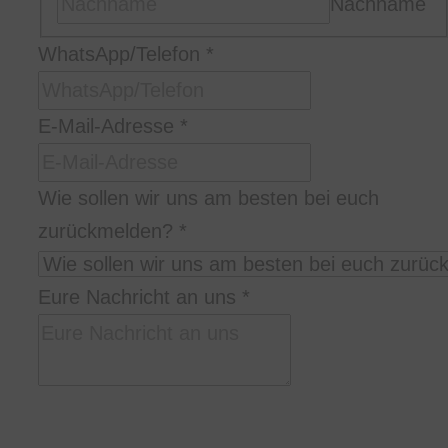
Nachname
am
WhatsApp/Telefon
*
uns
Name
E-Mail-Adresse
*
Wie sollen wir uns am besten bei euch
zurückmelden?
*
Eure Nachricht an uns
*
Bitte schreibt uns in welcher Stadt/Location,
zu welcher Uhrzeit und wie lange ihr uns