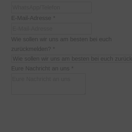
Name
E-Mail-Adresse
*
DSGVO-
Einverständnis
Wie sollen wir uns am besten bei euch
uns
zurückmelden?
*
Eure Nachricht an uns
*
Bitte schreibt uns in welcher Stadt/Location,
zu welcher Uhrzeit und wie lange ihr uns
braucht, was ihr euch so vorstellt, und
wieviele Personen ihr seid.