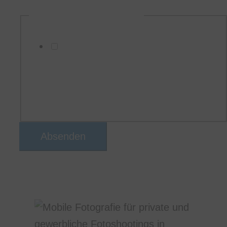
DSGVO-Einverständnis
*
Ich willige ein, dass diese Website
meine übermittelten Informationen
speichert, sodass meine Anfrage
beantwortet werden kann
Absenden