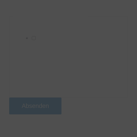
vorstellt, und wieviele Personen ihr seid.
DSGVO-Einverständnis
*
Ich willige ein, dass diese
Website meine übermittelten
Informationen speichert, sodass
meine Anfrage beantwortet
werden kann
Absenden