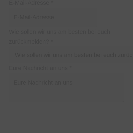
bei
E-Mail-Adresse
*
sollen
DSGVO-
Wie sollen wir uns am besten bei euch
Einverständnis
zurückmelden?
*
Eure Nachricht an uns
*
Bitte schreibt uns in welcher
Stadt/Location, zu welcher Uhrzeit und wie
lange ihr uns braucht, was ihr euch so