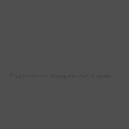
Jetzt Anfrage senden
Habt ihr noch Fragen, möchtet ihr ein
Fotoshooting buchen oder einen Gutschein
verschenken? Ihr erreicht uns jederzeit bequem
telefonisch, per WhatsApp, Email oder nutzt
unser Kontaktformular. Einfach drauf klicken.