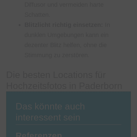
Diffusor und vermeiden harte
Schatten.
Blitzlicht richtig einsetzen:
In
dunklen Umgebungen kann ein
dezenter Blitz helfen, ohne die
Stimmung zu zerstören.
Die besten Locations für
Hochzeitsfotos in Paderborn
Das könnte auch
interessent sein
Referenzen