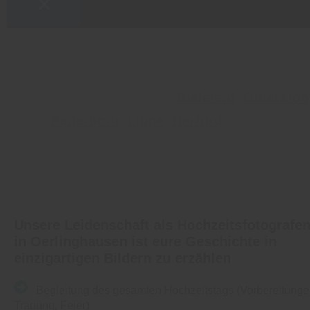
Hochzeitsfotografen für unvergessliche
Hochzeitsshootings in
Bielefeld
,
Gütersloh
Paderborn
,
Lippe
,
Herford
und OWL
Unsere Leidenschaft als Hochzeitsfotografe
in Oerlinghausen ist eure Geschichte in
einzigartigen Bildern zu erzählen
Begleitung des gesamten Hochzeitstags (Vorbereitunge
Trauung, Feier)