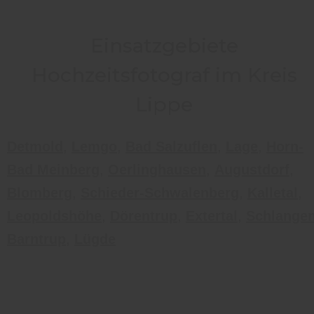
Einsatzgebiete
Hochzeitsfotograf im Kreis
Lippe
Detmold
,
Lemgo
,
Bad Salzuflen
,
Lage
,
Horn-
Bad Meinberg
,
Oerlinghausen
,
Augustdorf
,
Blomberg
,
Schieder-Schwalenberg
,
Kalletal
,
Leopoldshöhe
,
Dörentrup
,
Extertal
,
Schlange
Barntrup
,
Lügde