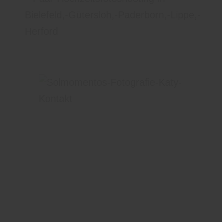
Jetzt Anfrage senden
Habt ihr noch Fragen, möchtet ihr ein Fotoshooting
buchen oder einen Gutschein verschenken? Ihr
erreicht uns jederzeit bequem telefonisch, per
WhatsApp, Email oder nutzt unser Kontaktformular.
Einfach drauf klicken.