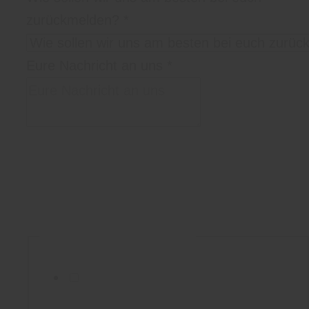
zurückmelden?
*
Eure Nachricht an uns
*
Bitte schreibt uns in welcher Stadt/Location,
zu welcher Uhrzeit und wie lange ihr uns
braucht, was ihr euch so vorstellt, und
wieviele Personen ihr seid.
Nachricht
DSGVO-Einverständnis
*
Eure
Ich willige ein, dass diese Website
bei
meine übermittelten Informationen