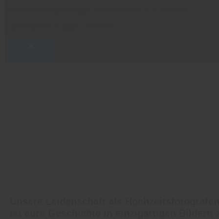
Hochzeitsfotografen für unvergessliche
Hochzeitsshootings in
Bielefeld
,
Gütersloh
Paderborn
,
Lippe
,
Herford
und OWL
Unsere Leidenschaft als Hochzeitsfotografe
ist eure Geschichte in einzigartigen Bildern 