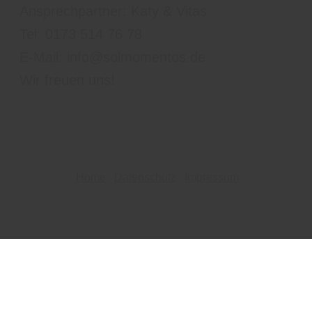
Ansprechpartner: Katy & Vitas
Tel: 0173 514 76 78
E-Mail: info@solmomentos.de
Wir freuen uns!
Home
Datenschutz
Impressum