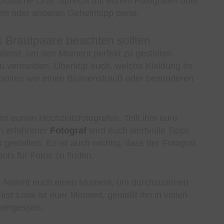
nössische Orte. Sprecht mit eurem Fotografen über
 ein oder anderen Geheimtipp parat.
s Brautpaare beachten sollten
eidend, um den Moment perfekt zu gestalten.
zu vermeiden. Überlegt euch, welche Kleidung ihr
essoires wie einen Blumenstrauß oder besonderen
mit eurem Hochzeitsfotografen. Teilt ihm eure
in erfahrener
Fotograf
wird euch wertvolle Tipps
estalten. Es ist auch wichtig, dass der Fotograf
ots für Fotos zu finden.
ein. Nehmt euch einen Moment, um durchzuatmen
rst Look ist euer Moment, genießt ihn in vollen
 vergessen.