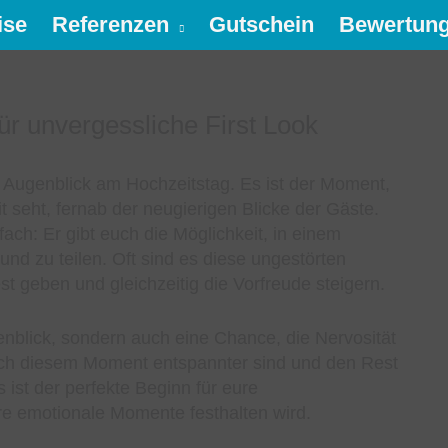
ise
Referenzen
Gutschein
Bewertun
ür unvergessliche First Look
 Augenblick am Hochzeitstag. Es ist der Moment,
t seht, fernab der neugierigen Blicke der Gäste.
ch: Er gibt euch die Möglichkeit, in einem
und zu teilen. Oft sind es diese ungestörten
t geben und gleichzeitig die Vorfreude steigern.
genblick, sondern auch eine Chance, die Nervosität
ach diesem Moment entspannter sind und den Rest
ist der perfekte Beginn für eure
ere emotionale Momente festhalten wird.