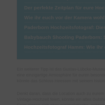
Der perfekte Zeitplan für eure Ho
Wie ihr euch vor der Kamera woh
Paderborn Hochzeitsfotograf: Dies
Babybauch Shooting Paderborn: S
Hochzeitsfotograf Hamm: Wie ihr
Ein weiterer Tipp ist das Gustav-Lübcke-Muse
eine einzigartige Atmosphäre für euren besond
könnte das Schloss Heessen mit seinem histor
Denkt daran, dass die Location auch zu eurem 
Vintage-Hochzeit feiert, könnte ein altes Gutsh