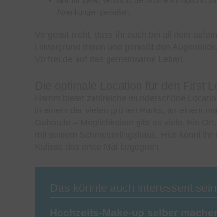
Nur ihr zwei:
Versucht, den Moment möglichst priva
Ablenkungen genießen.
Vergesst nicht, dass ihr euch bei all dem aufei
Hintergrund treten und genießt den Augenblick.
Vorfreude auf das gemeinsame Leben.
Die optimale Location für den First
Hamm bietet zahlreiche wunderschöne Locations
in einem der vielen grünen Parks, an einem ma
Gebäude – Möglichkeiten gibt es viele. Ein Ort,
mit seinem Schmetterlingshaus. Hier könnt ihr 
Kulisse das erste Mal begegnen.
Das könnte auch interessent sein
Hochzeits-Make-up selber machen