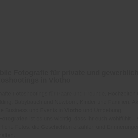
ile Fotografie für private und gewerblic
toshootings in Vlotho
afte Fotoshootings für Paare und Freunde, Hochzeiten 
ding, Babybauch und Newborn, Kinder und Familien, Ak
ie Business und Events in
Vlotho
und Umgebung.
Fotografen
ist es uns wichtig, dass ihr euch wohlfühlt –
rliche Fotos, die Geschichten erzählen und Erinnerunge
halten.