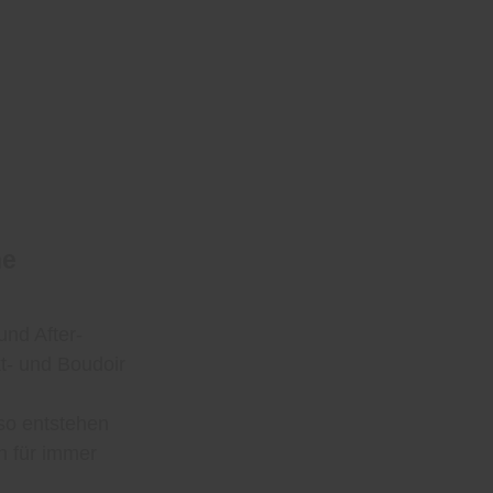
he
und After-
t- und Boudoir
 so entstehen
n für immer