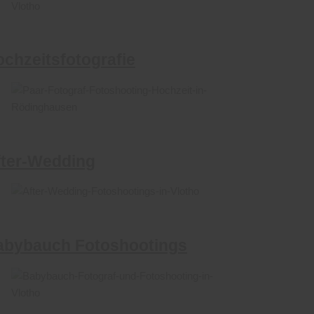
chzeitsfotografie
fter-Wedding
abybauch Fotoshootings