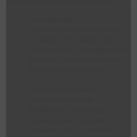
erzählen und Erinnerungen für immer festhalten.
Lebendige Bilder.
Unsere Fotos zeigen euch so, wie
ihr wirklich seid – natürlich, echt
und voller Leben. Jedes Bild erzählt
eine kleine Geschichte und fängt
besondere Stimmungen ein.
Unvergessliche Momente.
Ob Hochzeit, Baby oder
Familienfest – wir halten die
Augenblicke fest, die ihr nie
vergessen wollt. So entstehen