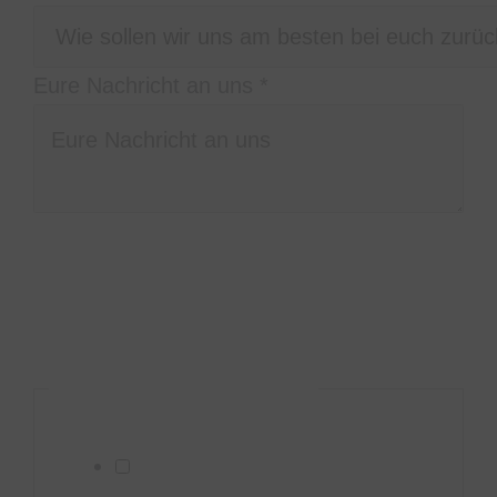
Eure Nachricht an uns
*
Bitte schreibt uns in welcher
Stadt/Location, zu welcher Uhrzeit und wie
lange ihr uns braucht, was ihr euch so
vorstellt, und wieviele Personen ihr seid.
DSGVO-Einverständnis
*
Ich willige ein, dass diese