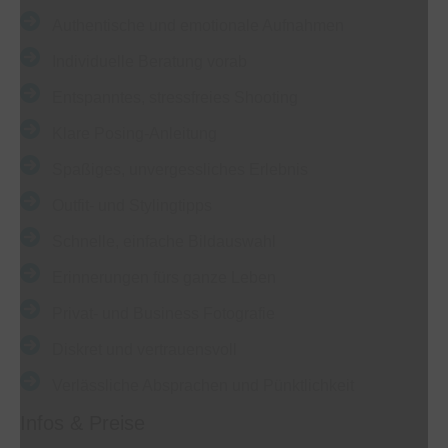
Authentische und emotionale Aufnahmen
Individuelle Beratung vorab
Entspanntes, stressfreies Shooting
Klare Posing-Anleitung
Spaßiges, unvergessliches Erlebnis
Outfit- und Stylingtipps
Schnelle, einfache Bildauswahl
Erinnerungen fürs ganze Leben
Privat- und Business Fotografie
Diskret und vertrauensvoll
Verlässliche Absprachen und Pünktlichkeit
Infos & Preise