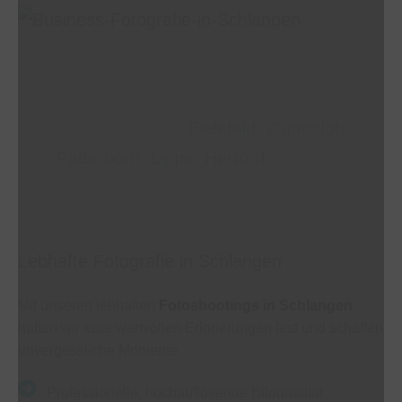
Eure Fotografen für private und gewerbliche
Fotoshootings in
Bielefeld
,
Gütersloh
,
Paderborn
,
Lippe
,
Herford
und OWL
Lebhafte Fotografie in Schlangen
Mit unseren lebhaften
Fotoshootings in Schlangen
halten wir eure wertvollen Erinnerungen fest und schaffen
unvergessliche Momente.
Professionelle, hochauflösende Bildqualität