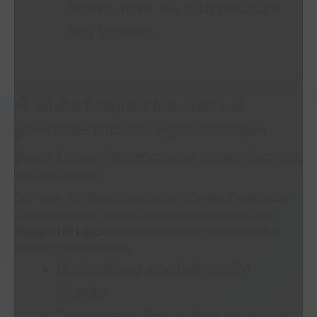
Erinnerungen, die euch ein Leben
lang begleiten.
Bereit für ein Fotoshooting in Lippe? Sagt uns
wo und wann!
Ob Paare, Familien, Freunde oder Events. Ob bei euch
Zuhause oder im Freien. Gerne werden wir euch als
Fotograf in Lippe
mit der Kamera begleiten und viele
schöne Bilder zaubern.
Rückmeldung innerhalb von 24
Stunden
Transparente Preise ohne versteckte