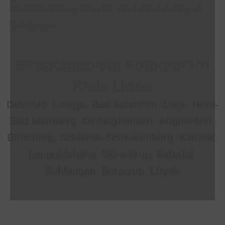
Einsatzgebiete Fotograf im
Kreis Lippe
Detmold
,
Lemgo
,
Bad Salzuflen
,
Lage
,
Horn-
Bad Meinberg
,
Oerlinghausen
,
Augustdorf
,
Blomberg
,
Schieder-Schwalenberg
,
Kalletal
,
Leopoldshöhe
,
Dörentrup
,
Extertal
,
Schlangen
,
Barntrup
,
Lügde