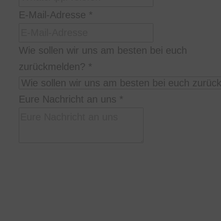
E-Mail-Adresse
*
E-
Wie sollen wir uns am besten bei euch
Mail-
zurückmelden?
*
Adresse
WhatsApp/Telefon
Eure Nachricht an uns
*
DSGVO-
Einverständnis
Bitte schreibt uns in welcher Stadt/Location,
zu welcher Uhrzeit und wie lange ihr uns
braucht, was ihr euch so vorstellt, und
wieviele Personen ihr seid.