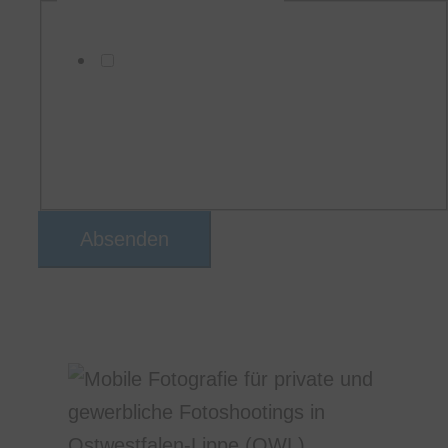
DSGVO-Einverständnis
*
Ich willige ein, dass diese Website
meine übermittelten Informationen
speichert, sodass meine Anfrage
beantwortet werden kann
Absenden