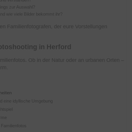
tings zur Auswahl?
und wie viele Bilder bekommt ihr?
gen Familienfotografen, der eure Vorstellungen
otoshooting in Herford
milienfotos. Ob in der Natur oder an urbanen Orten –
orm.
heiten
d eine idyllische Umgebung
htspiel
arme
 Familienfotos