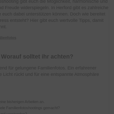
toshooting gibt euch die Möglichkeit, harmonische und
nd Freude widerspiegeln. In Herford gibt es zahlreiche
e euch dabei unterstützen können. Doch wie bereitet
ess entsteht? Hier gibt euch wertvolle Tipps, damit
nnt.
 Worauf solltet ihr achten?
dend für gelungene Familienfotos. Ein erfahrener
e Licht rückt und für eine entspannte Atmosphäre
eine bisherigen Arbeiten an.
viele Familienfotoshootings gemacht?
n und verstanden?