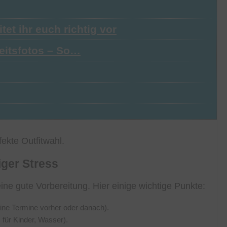
et ihr euch richtig vor
zeitsfotos – So…
fekte Outfitwahl.
iger Stress
 eine gute Vorbereitung. Hier einige wichtige Punkte:
keine Termine vorher oder danach).
für Kinder, Wasser).