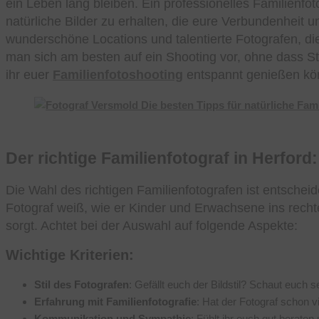
ein Leben lang bleiben. Ein professionelles Familienfo
natürliche Bilder zu erhalten, die eure Verbundenheit u
wunderschöne Locations und talentierte Fotografen, di
man sich am besten auf ein Shooting vor, ohne dass Str
ihr euer
Familienfotoshooting
entspannt genießen kö
Der richtige Familienfotograf in Herford:
Die Wahl des richtigen Familienfotografen ist entschei
Fotograf weiß, wie er Kinder und Erwachsene ins recht
sorgt. Achtet bei der Auswahl auf folgende Aspekte:
Wichtige Kriterien:
Stil des Fotografen
: Gefällt euch der Bildstil? Schaut euch s
Erfahrung mit Familienfotografie
: Hat der Fotograf schon 
Kommunikation und Sympathie
: Fühlt ihr euch gut berate