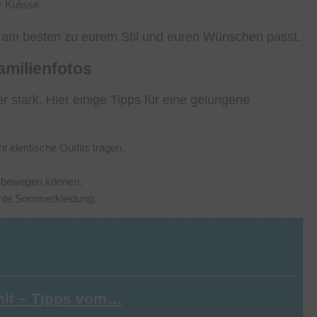
r Kulisse
n am besten zu eurem Stil und euren Wünschen passt.
amilienfotos
r stark. Hier einige Tipps für eine gelungene
 identische Outfits tragen.
ch bewegen können.
ichte Sommerkleidung.
hlt – Tipps vom…