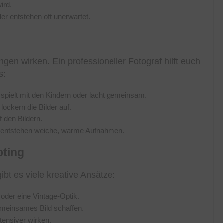
ird.
der entstehen oft unerwartet.
gen wirken. Ein professioneller Fotograf hilft euch
s:
 spielt mit den Kindern oder lacht gemeinsam.
lockern die Bilder auf.
 den Bildern.
 entstehen weiche, warme Aufnahmen.
oting
ibt es viele kreative Ansätze:
oder eine Vintage-Optik.
gemeinsames Bild schaffen.
tensiver wirken.