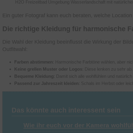
H2O Freizeitbad Umgebung
Wasserlandschaft mit natürliche
Ein guter Fotograf kann euch beraten, welche Locatio
Die richtige Kleidung für harmonische F
Die Wahl der Kleidung beeinflusst die Wirkung der Bilde
Outfitwahl:
Farben abstimmen
: Harmonische Farbtöne wählen, aber nicht
Keine grellen Muster oder Logos
: Diese lenken zu sehr ab.
Bequeme Kleidung
: Damit sich alle wohlfühlen und natürli
Passend zur Jahreszeit kleiden
: Schals im Herbst oder le
Das könnte auch interessent sein
Wie ihr euch vor der Kamera wohlfü