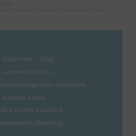
odern
einem Park kann Deinem Portrait eine frische,
n Gütersloh – Zeig…
 – und wie Sie sie…
kte Bewerbungsfotos bekommt
hr Kunden durch…
s den ersten Eindruck…
n Babybauch-Shooting…