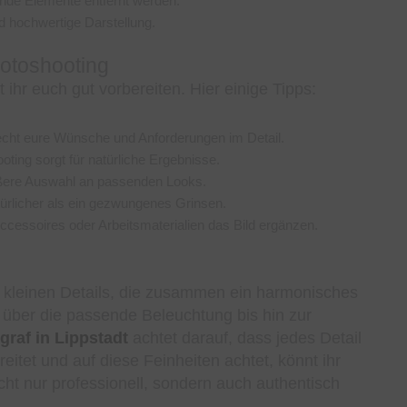
ende Elemente entfernt werden.
nd hochwertige Darstellung.
Fotoshooting
t ihr euch gut vorbereiten. Hier einige Tipps:
cht eure Wünsche und Anforderungen im Detail.
ting sorgt für natürliche Ergebnisse.
ößere Auswahl an passenden Looks.
türlicher als ein gezwungenes Grinsen.
Accessoires oder Arbeitsmaterialien das Bild ergänzen.
n kleinen Details, die zusammen ein harmonisches
 über die passende Beleuchtung bis hin zur
graf in Lippstadt
achtet darauf, dass jedes Detail
itet und auf diese Feinheiten achtet, könnt ihr
cht nur professionell, sondern auch authentisch