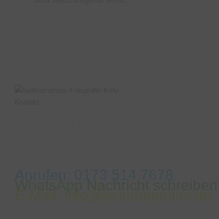
Jetzt Anfrage senden
Habt ihr noch Fragen, möchtet ihr ein Fotoshooting
Gutschein verschenken? Ihr erreicht uns jederzeit b
WhatsApp, Email oder nutzt unser Kontaktformular. E
Anrufen: 0173 514 7678
WhatsApp Nachricht schreiben
E-Mail: info@solmomentos.de
Bitte schreibt uns in welcher Stadt, zu welcher Uhrze