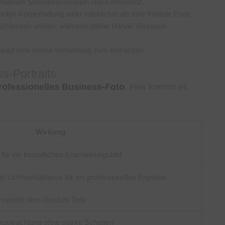
gnalisiert Selbstbewusstsein und Kompetenz.
hräge Körperhaltung wirkt natürlicher als eine frontale Pose.
chlossen wirken, während offene Hände Vertrauen
zeugt eine starke Verbindung zum Betrachter.
s-Portraits
rofessionelles Business-Foto
. Hier kommt es
Wirkung
 für ein freundliches Erscheinungsbild
e Lichtverhältnisse für ein professionelles Ergebnis
verleiht dem Gesicht Tiefe
 Ausleuchtung ohne starke Schatten