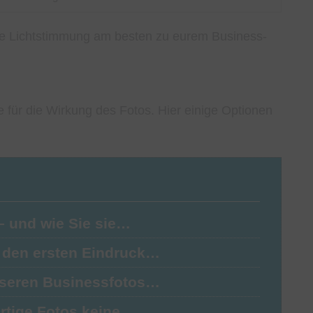
che Lichtstimmung am besten zu eurem Business-
e für die Wirkung des Fotos. Hier einige Optionen
 – und wie Sie sie…
s den ersten Eindruck…
esseren Businessfotos…
rtige Fotos keine…