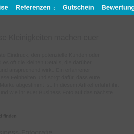
ise
Referenzen
Gutschein
Bewertun
ese Kleinigkeiten machen euer
rste Eindruck, den potenzielle Kunden oder
es oft die kleinen Details, die darüber
 und ansprechend wirkt. Ein erfahrener
ese Feinheiten und sorgt dafür, dass eure
arke abgestimmt ist. In diesem Artikel erfahrt ihr,
und wie ihr euer Business-Foto auf das nächste
siness-Fotografie