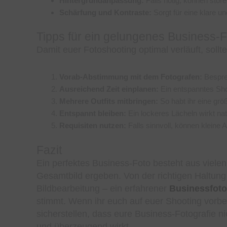
Hintergrundanpassung:
Falls nötig, können stör
Schärfung und Kontraste:
Sorgt für eine klare u
Tipps für ein gelungenes Business-
Damit euer Fotoshooting optimal verläuft, sollte
Vorab-Abstimmung mit dem Fotografen:
Bespre
Ausreichend Zeit einplanen:
Ein entspanntes Shoo
Mehrere Outfits mitbringen:
So habt ihr eine gr
Entspannt bleiben:
Ein lockeres Lächeln wirkt na
Requisiten nutzen:
Falls sinnvoll, können kleine 
Fazit
Ein perfektes Business-Foto besteht aus viele
Gesamtbild ergeben. Von der richtigen Haltung
Bildbearbeitung – ein erfahrener
Businessfoto
stimmt. Wenn ihr euch auf euer Shooting vorbere
sicherstellen, dass eure Business-Fotografie ni
und überzeugend wirkt.