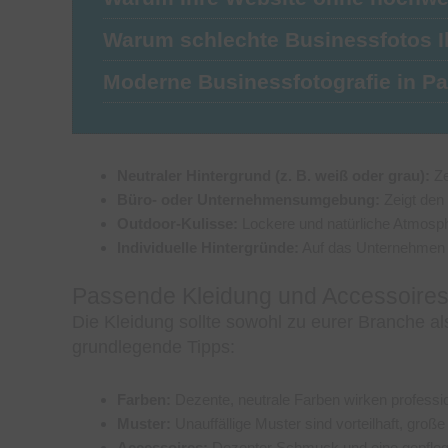
Warum schlechte Businessfotos
Moderne Businessfotografie in P
Neutraler Hintergrund (z. B. weiß oder grau):
Ze
Büro- oder Unternehmensumgebung:
Zeigt den 
Outdoor-Kulisse:
Lockere und natürliche Atmosphä
Individuelle Hintergründe:
Auf das Unternehmen 
Passende Kleidung und Accessoires
Die Kleidung sollte sowohl zu eurer Branche al
grundlegende Tipps:
Farben:
Dezente, neutrale Farben wirken professio
Muster:
Unauffällige Muster sind vorteilhaft, groß
Accessoires:
Dezenter Schmuck und eine gepflegt