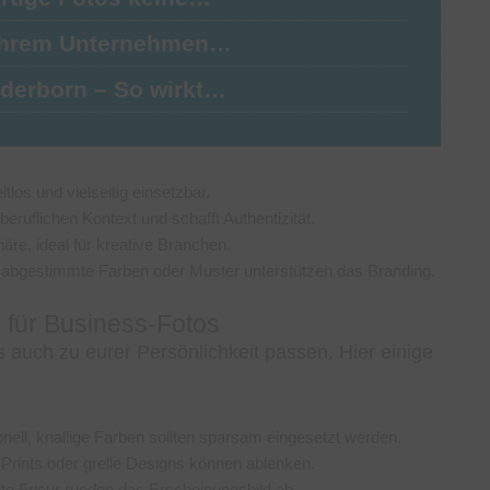
 Ihrem Unternehmen…
aderborn – So wirkt…
itlos und vielseitig einsetzbar.
beruflichen Kontext und schafft Authentizität.
re, ideal für kreative Branchen.
abgestimmte Farben oder Muster unterstützen das Branding.
 für Business-Fotos
s auch zu eurer Persönlichkeit passen. Hier einige
nell, knallige Farben sollten sparsam eingesetzt werden.
e Prints oder grelle Designs können ablenken.
e Frisur runden das Erscheinungsbild ab.