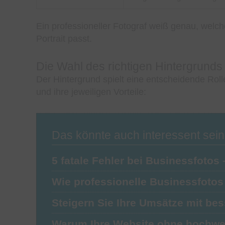
Ein professioneller Fotograf weiß genau, wel
Portrait passt.
Die Wahl des richtigen Hintergrunds
Der Hintergrund spielt eine entscheidende Roll
und ihre jeweiligen Vorteile:
Das könnte auch interessent sein
5 fatale Fehler bei Businessfotos
Wie professionelle Businessfoto
Steigern Sie Ihre Umsätze mit b
Warum Ihre Website ohne hochwe