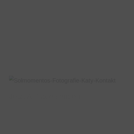
Jetzt Anfrage senden
Habt ihr noch Fragen, möchtet ihr ein
Fotoshooting buchen oder einen Gutschein
verschenken? Ihr erreicht uns jederzeit bequem
telefonisch, per WhatsApp, Email oder nutzt