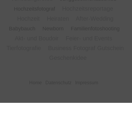
Hochzeitsreportage
Hochzeitsfotograf
Hochzeit Heiraten After-Wedding
Babybauch
Newborn
Familienfotoshooting
Akt- und Boudoir Feier- und Events
Tierfotografie Business Fotograf Gutschein
Geschenkidee
Home
Datenschutz
Impressum