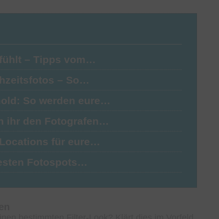
lfühlt – Tipps vom…
chzeitsfotos – So…
mold: So werden eure…
n ihr den Fotografen…
 Locations für eure…
 besten Fotospots…
en
inen bestimmten Filter-Look? Klärt dies im Vorfeld,