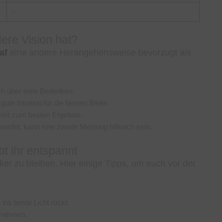
✅
ere Vision hat?
af
eine andere Herangehensweise bevorzugt als
ich über eure Bedenken.
gute Intuition für die besten Bilder.
meist zum besten Ergebnis.
g werdet, kann eine zweite Meinung hilfreich sein.
t ihr entspannt
cker zu bleiben. Hier einige Tipps, um euch vor der
 ins beste Licht rückt.
fnahmen.