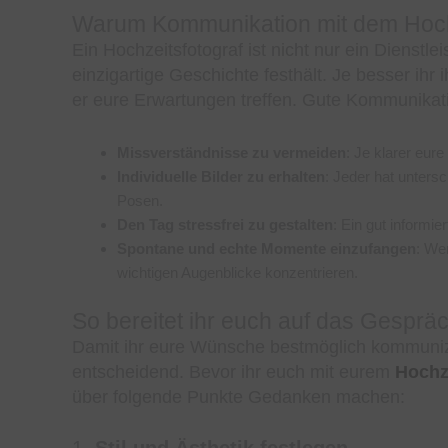
Warum Kommunikation mit dem Hochze
Ein Hochzeitsfotograf ist nicht nur ein Dienstle
einzigartige Geschichte festhält. Je besser ihr 
er eure Erwartungen treffen. Gute Kommunikatio
Missverständnisse zu vermeiden
: Je klarer eur
Individuelle Bilder zu erhalten
: Jeder hat unters
Posen.
Den Tag stressfrei zu gestalten
: Ein gut informi
Spontane und echte Momente einzufangen
: Wen
wichtigen Augenblicke konzentrieren.
So bereitet ihr euch auf das Gesprä
Damit ihr eure Wünsche bestmöglich kommunizie
entscheidend. Bevor ihr euch mit eurem
Hochz
über folgende Punkte Gedanken machen:
1.
Stil und Ästhetik festlegen