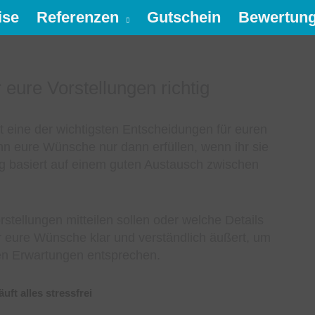
ise
Referenzen
Gutschein
Bewertun
eure Vorstellungen richtig
t eine der wichtigsten Entscheidungen für euren
nn eure Wünsche nur dann erfüllen, wenn ihr sie
ng basiert auf einem guten Austausch zwischen
.
rstellungen mitteilen sollen oder welche Details
 ihr eure Wünsche klar und verständlich äußert, um
ren Erwartungen entsprechen.