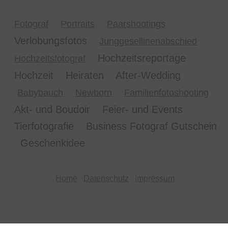
Fotograf
Portraits
Paarshootings
Verlobungsfotos
Junggesellinenabschied
Hochzeitsreportage
Hochzeitsfotograf
Hochzeit Heiraten After-Wedding
Babybauch
Newborn
Familienfotoshooting
Akt- und Boudoir Feier- und Events
Tierfotografie Business Fotograf Gutschein
Geschenkidee
Home
Datenschutz
Impressum