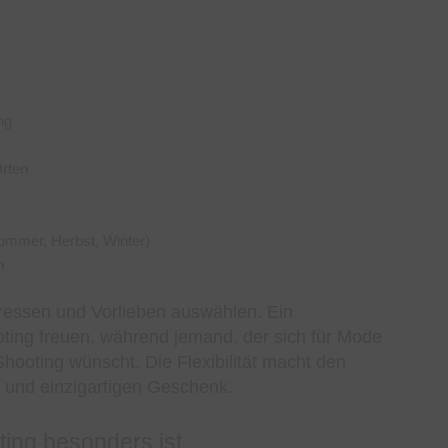
ng
rten
ommer, Herbst, Winter)
h
ressen und Vorlieben auswählen. Ein
oting freuen, während jemand, der sich für Mode
o-Shooting wünscht. Die Flexibilität macht den
 und einzigartigen Geschenk.
ing besonders ist