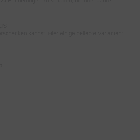
sst Erinnerungen zu schaffen, die über Jahre
gs
erschenken kannst. Hier einige beliebte Varianten:
t