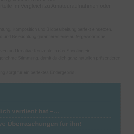
Vorteile im Vergleich zu Amateuraufnahmen oder
chtung, Komposition und Bildbearbeitung perfekt einsetzen.
as und Beleuchtung garantieren eine außergewöhnliche
iven und kreative Konzepte in das Shooting ein.
ngenehme Stimmung, damit du dich ganz natürlich präsentieren
ung sorgt für ein perfektes Endergebnis.
lich verdient hat –…
ve Überraschungen für ihn!