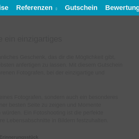
ise
Referenzen
Gutschein
Bewertun
 ein einzigartiges
liches Geschenk, das dir die Möglichkeit gibt,
iebsten anfertigen zu lassen. Mit diesem Gutschein
enen Fotografen, bei der einzigartige und
g eines Fotografen, sondern auch ein besonderes
einer besten Seite zu zeigen und Momente
n würden. Ein Fotoshooting ist die perfekte
re Lebensabschnitte in Bildern festzuhalten.