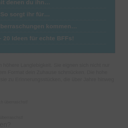
mit denen du ihn…
 So sorgt ihr für…
5 Überraschungen kommen…
 20 Ideen für echte BFFs!
 höhere Langlebigkeit. Sie eignen sich nicht nur
oßem Format dein Zuhause schmücken. Die hohe
sie zu Erinnerungsstücken, die über Jahre hinweg
 überraschst!
fen?