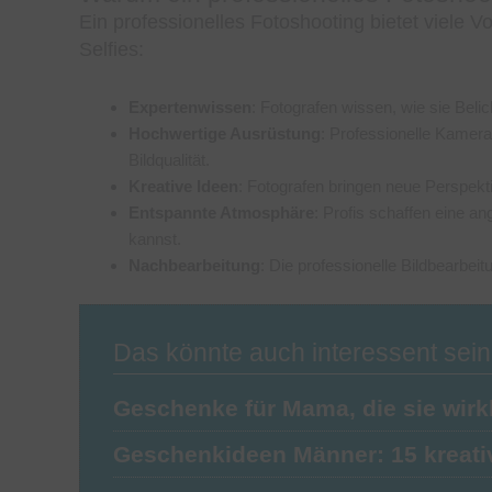
Ein professionelles Fotoshooting bietet viele 
Selfies:
Expertenwissen
: Fotografen wissen, wie sie Beli
Hochwertige Ausrüstung
: Professionelle Kamer
Bildqualität.
Kreative Ideen
: Fotografen bringen neue Perspekt
Entspannte Atmosphäre
: Profis schaffen eine a
kannst.
Nachbearbeitung
: Die professionelle Bildbearbeit
Das könnte auch interessent sein
Geschenke für Mama, die sie wirk
Geschenkideen Männer: 15 kreati