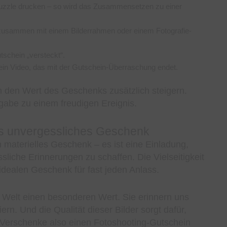
Puzzle drucken – so wird das Zusammensetzen zu einer
zusammen mit einem Bilderrahmen oder einem Fotografie-
utschein „versteckt“.
ein Video, das mit der Gutschein-Überraschung endet.
nn den Wert des Geschenks zusätzlich steigern.
gabe zu einem freudigen Ereignis.
als unvergessliches Geschenk
n materielles Geschenk – es ist eine Einladung,
iche Erinnerungen zu schaffen. Die Vielseitigkeit
idealen Geschenk für fast jeden Anlass.
n Welt einen besonderen Wert. Sie erinnern uns
n. Und die Qualität dieser Bilder sorgt dafür,
 Verschenke also einen Fotoshooting-Gutschein