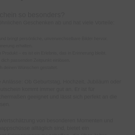
chein so besonders?
hnlichen Geschenken ab und hat viele Vorteile:
 und bringt persönliche, unverwechselbare Bilder hervor.
nnerung erhalten.
 Produkt – es ist ein Erlebnis, das in Erinnerung bleibt.
 dich passenden Zeitpunkt einlösen.
ch deinen Wünschen gestaltet.
he Anlässe: Ob Geburtstag, Hochzeit, Jubiläum oder
utschein kommt immer gut an. Er ist für
chermaßen geeignet und lässt sich perfekt an die
ssen.
e Wertschätzung von besonderen Momenten und
appschüsse alltäglich sind, bietet ein