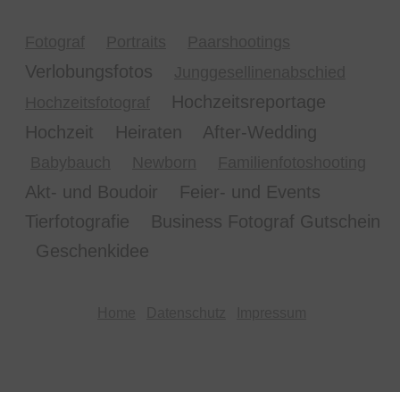
Fotograf
Portraits
Paarshootings
Verlobungsfotos
Junggesellinenabschied
Hochzeitsreportage
Hochzeitsfotograf
Hochzeit Heiraten After-Wedding
Babybauch
Newborn
Familienfotoshooting
Akt- und Boudoir Feier- und Events
Tierfotografie Business Fotograf Gutschein
Geschenkidee
Home
Datenschutz
Impressum