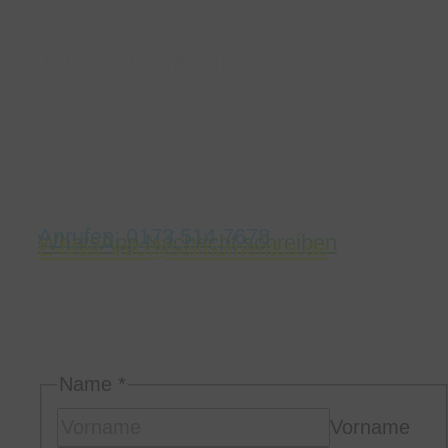
Jetzt Anfrage senden
Habt ihr noch Fragen, möchtet ihr ein Fotoshooting
buchen oder einen Gutschein verschenken? Ihr
erreicht uns jederzeit bequem telefonisch, per
WhatsApp, Email oder nutzt unser Kontaktformular.
Einfach drauf klicken.
Anrufen: 0173 514 7678
WhatsApp Nachricht schreiben
E-Mail: info@solmomentos.de
Bitte schreibt uns in welcher Stadt, zu welcher
Uhrzeit und wie lange ihr uns braucht.
Viele Grüße und bis bald
Katy & Vitas
Name
*
Vorname