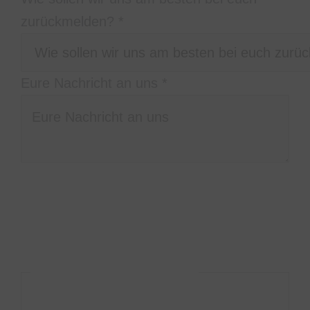
zurückmelden?
*
Eure
Eure Nachricht an uns
*
zurückmelden?
sollen
Bitte schreibt uns in welcher
Stadt/Location, zu welcher Uhrzeit und wie
lange ihr uns braucht, was ihr euch so
vorstellt, und wieviele Personen ihr seid.
DSGVO-Einverständnis
*